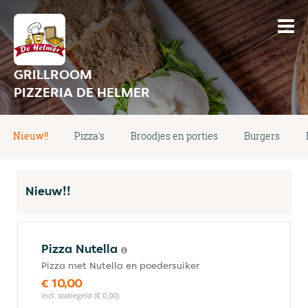
GRILLROOM
PIZZERIA DE HELMER
Nieuw!!
Pizza's
Broodjes en porties
Burgers
Nieuw!!
Pizza Nutella
Pizza met Nutella en poedersuiker
€ 10,00
incl. statiegeld (€ 0,00)