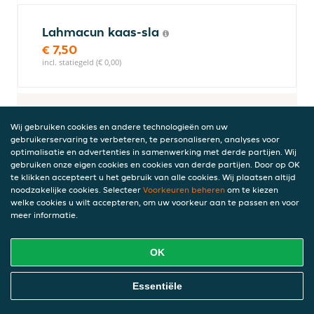
Lahmacun kaas-sla
€ 7,50
incl. statiegeld (€ 0,00)
Schotels
Wij gebruiken cookies en andere technologieën om uw
Alle schotels worden geserveerd met gebakken aardappelschijfjes,
gebruikerservaring te verbeteren, te personaliseren, analyses voor
salade, pitabroodje en saus naar keuze
optimalisatie en advertenties in samenwerking met derde partijen. Wij
gebruiken onze eigen cookies en cookies van derde partijen. Door op OK
te klikken accepteert u het gebruik van alle cookies. Wij plaatsen altijd
noodzakelijke cookies. Selecteer
Voorkeuren beheren
om te kiezen
Schotel schnitzel
welke cookies u wilt accepteren, om uw voorkeur aan te passen en voor
meer informatie.
€ 15,00
incl. statiegeld (€ 0,00)
OK
Online Eten Bestellen
Essentiële
Schotel zigeuner schnitzel
Zonder pita